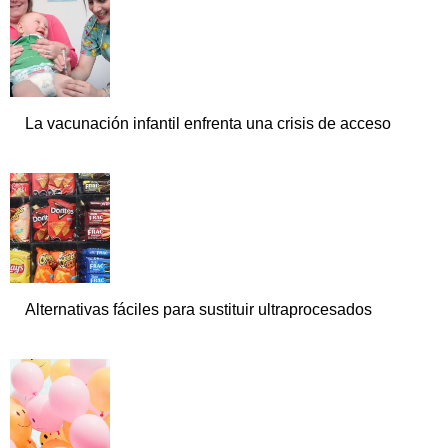
La vacunación infantil enfrenta una crisis de acceso
Alternativas fáciles para sustituir ultraprocesados