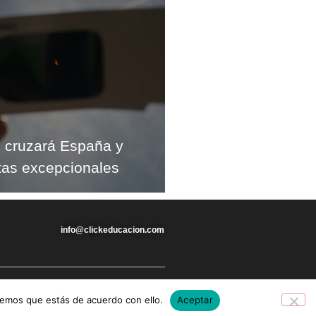
al cruzará España y
stas excepcionales
info@clickeducacion.com
remos que estás de acuerdo con ello.
Aceptar