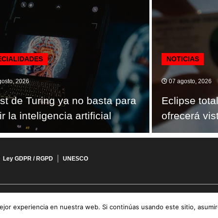
ECIALIDADES
NOTICIAS
osto, 2026
07 agosto, 2026
est de Turing ya no basta para
Eclipse tot
 la inteligencia artificial
ofrecerá vi
Ley GDPR / RGPD
UNESCO
jor experiencia en nuestra web. Si continúas usando este sitio, asumi