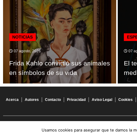
NOTICIAS
ESP
07 agosto, 2026
07 ag
Frida Kahlo convirtió sus animales
El t
en símbolos de su vida
medir
Acerca
Autores
Contacto
Privacidad
Aviso Legal
Cookies
© 2026 Todos los derechos reservados
Usamos cookies para asegurar que te damos la me