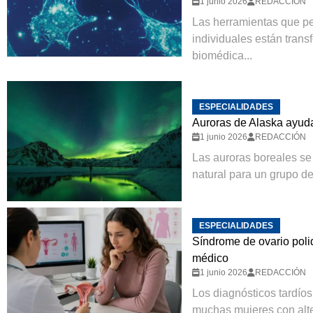
1 junio 2026
REDACCIÓN
Las herramientas que pe
individuales están trans
biomédica...
ESPECIALIDADES
Auroras de Alaska ayuda
1 junio 2026
REDACCIÓN
Las auroras boreales se 
natural para un grupo de 
ESPECIALIDADES
Síndrome de ovario poli
médico
1 junio 2026
REDACCIÓN
Los diagnósticos tardío
muchas mujeres con alt