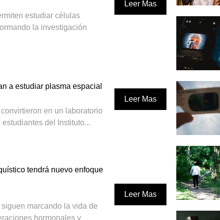
Leer Mas
rmiten estudiar células
formando la investigación
n a estudiar plasma espacial
Leer Mas
convirtieron en un laboratorio
estudiantes del Instituto...
quístico tendrá nuevo enfoque
Leer Mas
s siguen marcando la vida de
eraciones hormonales y