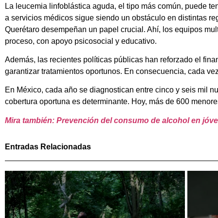
La leucemia linfoblástica aguda, el tipo más común, puede ten
a servicios médicos sigue siendo un obstáculo en distintas re
Querétaro desempeñan un papel crucial. Ahí, los equipos multi
proceso, con apoyo psicosocial y educativo.
Además, las recientes políticas públicas han reforzado el fi
garantizar tratamientos oportunos. En consecuencia, cada vez
En México, cada año se diagnostican entre cinco y seis mil nu
cobertura oportuna es determinante. Hoy, más de 600 menores 
Mira también: Prevención del consumo de alcohol en jóv
Entradas Relacionadas