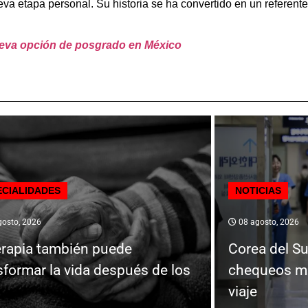
eva etapa personal. Su historia se ha convertido en un referente 
eva opción de posgrado en México
ECIALIDADES
NOTICIAS
osto, 2026
08 agosto, 2026
erapia también puede
Corea del Su
sformar la vida después de los
chequeos mé
viaje