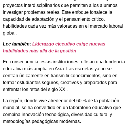
proyectos
interdisciplinarios
que
permiten
a
los
alumnos
investigar
problemas
reales.
Este
enfoque
fortalece
la
capacidad
de
adaptación
y
el
pensamiento
crítico,
habilidades
cada
vez
más
valoradas
en
el
mercado
laboral
global.
Lee
también:
Liderazgo ejecutivo exige nuevas
habilidades más allá de la gestión
En
consecuencia,
estas
instituciones
reflejan
una
tendencia
educativa
más
amplia
en
Asia.
Las
escuelas
ya
no
se
centran
únicamente
en
transmitir
conocimientos,
sino
en
formar
estudiantes
seguros,
creativos
y
preparados
para
enfrentar
los
retos
del
siglo
XXI.
La
región,
donde
vive
alrededor
del
60 %
de
la
población
mundial,
se
ha
convertido
en
un
laboratorio
educativo
que
combina
innovación
tecnológica,
diversidad
cultural
y
metodologías
pedagógicas
modernas.