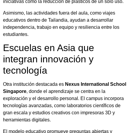
iniciativas
como
la
reducción
de
plásticos
de
un
solo
uso.
Asimismo,
las
actividades
fuera
del
aula,
como
viajes
educativos
dentro
de
Tailandia,
ayudan
a
desarrollar
independencia,
trabajo
en
equipo
y
resiliencia
entre
los
estudiantes.
Escuelas
en
Asia
que
integran
innovación
y
tecnología
Otra
institución
destacada
es
Nexus
International
School
Singapore
,
donde
el
aprendizaje
se
centra
en
la
exploración
y
el
desarrollo
personal.
El
campus
incorpora
tecnologías
avanzadas,
como
laboratorios
científicos
de
gran
escala
y
estudios
creativos
con
impresoras
3D
y
herramientas
digitales.
El
modelo
educativo
promueve
preguntas
abiertas
y