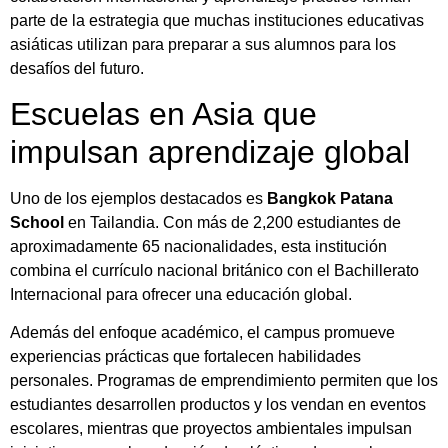
parte
de
la
estrategia
que
muchas
instituciones
educativas
asiáticas
utilizan
para
preparar
a
sus
alumnos
para
los
desafíos
del
futuro.
Escuelas
en
Asia
que
impulsan
aprendizaje
global
Uno
de
los
ejemplos
destacados
es
Bangkok
Patana
School
en
Tailandia.
Con
más
de
2,200
estudiantes
de
aproximadamente
65
nacionalidades,
esta
institución
combina
el
currículo
nacional
británico
con
el
Bachillerato
Internacional
para
ofrecer
una
educación
global.
Además
del
enfoque
académico,
el
campus
promueve
experiencias
prácticas
que
fortalecen
habilidades
personales.
Programas
de
emprendimiento
permiten
que
los
estudiantes
desarrollen
productos
y
los
vendan
en
eventos
escolares,
mientras
que
proyectos
ambientales
impulsan