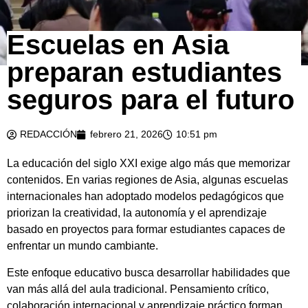
Escuelas en Asia
preparan estudiantes
seguros para el futuro
REDACCIÓN
febrero 21, 2026
10:51 pm
La
educación
del
siglo
XXI
exige
algo
más
que
memorizar
contenidos.
En
varias
regiones
de
Asia,
algunas
escuelas
internacionales
han
adoptado
modelos
pedagógicos
que
priorizan
la
creatividad,
la
autonomía
y
el
aprendizaje
basado
en
proyectos
para
formar
estudiantes
capaces
de
enfrentar
un
mundo
cambiante.
Este
enfoque
educativo
busca
desarrollar
habilidades
que
van
más
allá
del
aula
tradicional.
Pensamiento
crítico,
colaboración
internacional
y
aprendizaje
práctico
forman