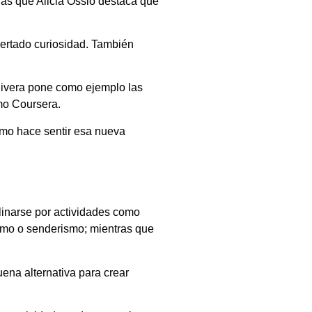
ras que Alicia Ossio destaca que
pertado curiosidad. También
 Rivera pone como ejemplo las
mo Coursera.
ómo hace sentir esa nueva
clinarse por actividades como
lismo o senderismo; mientras que
uena alternativa para crear