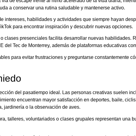
ía de escape frente al ritmo acelerado de la vida diaria, mient
uda a conservar una rutina saludable y mantenerse activo.
e intereses, habilidades y actividades que siempre hayan des
ikTok para encontrar inspiración y descubrir nuevas opciones.
o clases presenciales facilita desarrollar nuevas habilidades.
LiFE del Tec de Monterrey, además de plataformas educativas co
les para evitar frustraciones y preguntarse constantemente c
miedo
lección del pasatiempo ideal. Las personas creativas suelen in
movimiento encuentran mayor satisfacción en deportes, baile, cic
, jardinería o la observación de aves.
ra, talleres, voluntariados o clases grupales representan una b