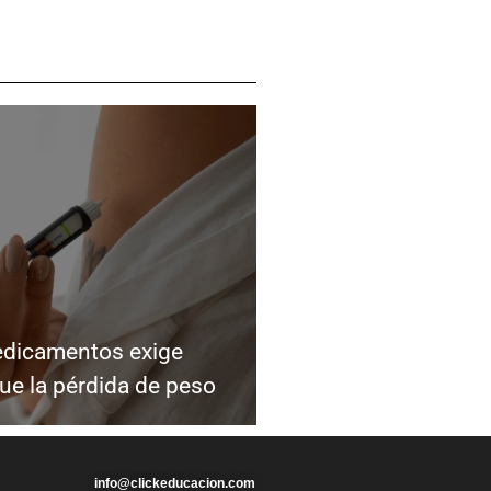
edicamentos exige
ue la pérdida de peso
info@clickeducacion.com