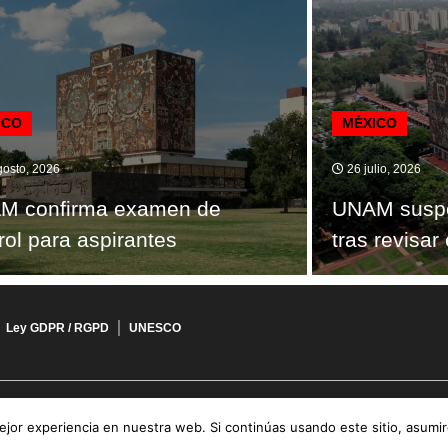
ICO
MÉXICO
osto, 2026
26 julio, 2026
M confirma examen de
UNAM suspe
rol para aspirantes
tras revisa
Ley GDPR / RGPD
UNESCO
jor experiencia en nuestra web. Si continúas usando este sitio, asumi