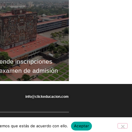
nde inscripciones
r examen de admisión
info@clickeducacion.com
remos que estás de acuerdo con ello.
Aceptar