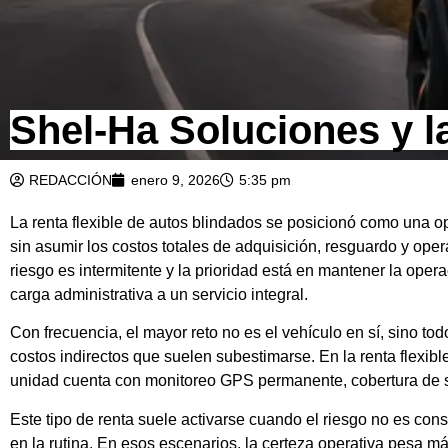
Shel-Ha Soluciones y la
REDACCIÓN
enero 9, 2026
5:35 pm
La renta flexible de autos blindados se posicionó como una o
sin asumir los costos totales de adquisición, resguardo y op
riesgo es intermitente y la prioridad está en mantener la ope
carga administrativa a un servicio integral.
Con frecuencia, el mayor reto no es el vehículo en sí, sino t
costos indirectos que suelen subestimarse. En la renta flexib
unidad cuenta con monitoreo GPS permanente, cobertura de se
Este tipo de renta suele activarse cuando el riesgo no es cons
en la rutina. En esos escenarios, la certeza operativa pesa m