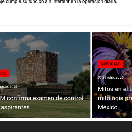
je cumple su función sin interferir en la operación diaria.
NOTICIAS
ICO
31 julio, 2026
osto, 2026
Mitos en el 
 confirma examen de control
mitología pr
 aspirantes
México