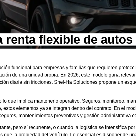
 renta flexible de autos
pción funcional para empresas y familias que requieren protecci
eración de una unidad propia. En 2026, este modelo gana releva
ración diaria sin fricciones. Shel-Ha Soluciones propone un esq
odo lo que implica mantenerlo operativo. Seguros, monitoreo, ma
le, estos elementos ya se integran dentro del contrato. En el mo
guros, mantenimientos preventivos y gestión administrativa c
tante, pero sí recurrente, o cuando la logística se intensifica p
ás que la propiedad del vehículo. Lo esencial es disponer de un