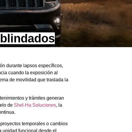
 blindados
ón durante lapsos específicos,
ncia cuando la exposición al
uema de movilidad que traslada la
ntenimientos y trámites generan
delo de
Shel-Ha Soluciones
, la
ontinua.
or proyectos temporales o cambios
a unidad funcional desde el