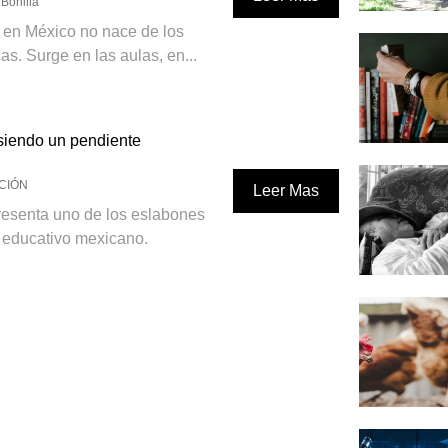
Bonilla
 en México no nace de los
cas. Surge en las aulas, en...
 siendo un pendiente
CIÓN
Leer Mas
presenta uno de los eslabones
a educativo mexicano.