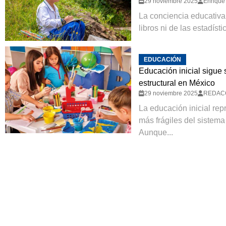
29 noviembre 2025
Enrique 
La conciencia educativa
libros ni de las estadísti
EDUCACIÓN
Educación inicial sigue
estructural en México
29 noviembre 2025
REDAC
La educación inicial re
más frágiles del sistem
Aunque...