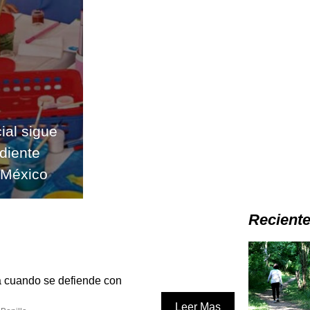
ial sigue
diente
n México
Recient
a cuando se defiende con
Leer Mas