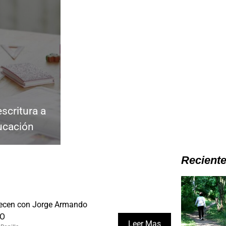
escritura a
ucación
Recient
recen con Jorge Armando
FO
Leer Mas