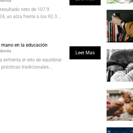
 Bonilla
 resultado neto de 107.9
, un alza frente a los 92.3...
 a mano en la educación
 Bonilla
Leer Mas
enfrenta el reto de equilibrar
 prácticas tradicionales...