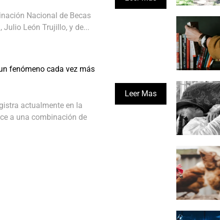
dinación Nacional de Becas
Julio León Trujillo, y de...
 un fenómeno cada vez más
Leer Mas
egistra actualmente en la
ce a una combinación de