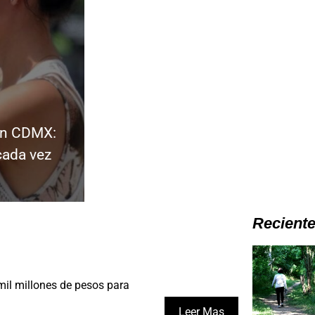
 en CDMX:
ada vez
Recient
il millones de pesos para
Leer Mas