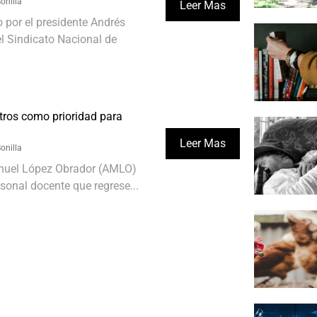
onilla
Leer Mas
o por el presidente Andrés
l Sindicato Nacional de
tros como prioridad para
Leer Mas
onilla
anuel López Obrador (AMLO)
rsonal docente que regrese...