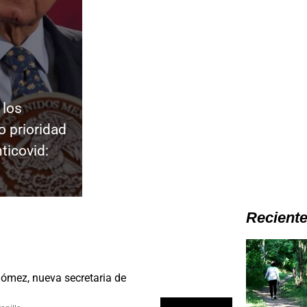
 los
 prioridad
ticovid:
Recient
Gómez, nueva secretaria de