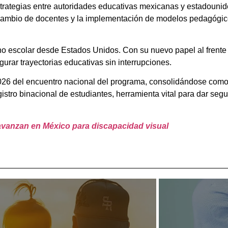
rategias entre autoridades educativas mexicanas y estadounidens
cambio de docentes y la implementación de modelos pedagógicos
etorno escolar desde Estados Unidos. Con su nuevo papel al fre
rar trayectorias educativas sin interrupciones.
26 del encuentro nacional del programa, consolidándose como 
istro binacional de estudiantes, herramienta vital para dar seg
 avanzan en México para discapacidad visual