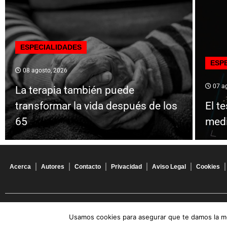
ESPECIALIDADES
ESP
08 agosto, 2026
07 ag
La terapia también puede
transformar la vida después de los
El t
65
medir
Acerca
Autores
Contacto
Privacidad
Aviso Legal
Cookies
© 2026 Todos los derechos reservados
Usamos cookies para asegurar que te damos la me