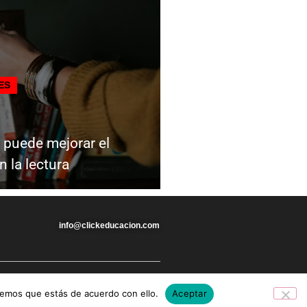
ES
a puede mejorar el
n la lectura
info@clickeducacion.com
remos que estás de acuerdo con ello.
Aceptar