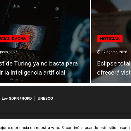
ECIALIDADES
NOTICIAS
osto, 2026
07 agosto, 2026
est de Turing ya no basta para
Eclipse tota
 la inteligencia artificial
ofrecerá vis
Ley GDPR / RGPD
UNESCO
jor experiencia en nuestra web. Si continúas usando este sitio, asumi