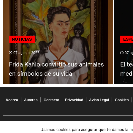
NOTICIAS
ESP
07 agosto, 2026
07 ag
Frida Kahlo convirtió sus animales
El t
en símbolos de su vida
medir
Acerca
Autores
Contacto
Privacidad
Aviso Legal
Cookies
© 2026 Todos los derechos reservados
Usamos cookies para asegurar que te damos la me