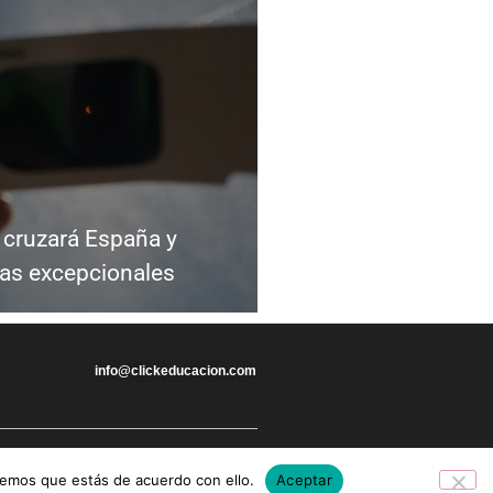
l cruzará España y
tas excepcionales
info@clickeducacion.com
remos que estás de acuerdo con ello.
Aceptar