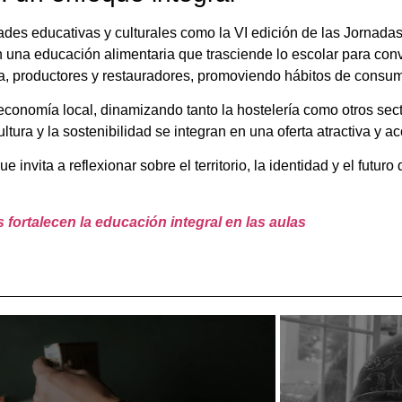
s educativas y culturales como la VI edición de las Jornadas d
na educación alimentaria que trasciende lo escolar para convert
ía, productores y restauradores, promoviendo hábitos de consu
 economía local, dinamizando tanto la hostelería como otros sec
tura y la sostenibilidad se integran en una oferta atractiva y ac
ue invita a reflexionar sobre el territorio, la identidad y el fu
 fortalecen la educación integral en las aulas