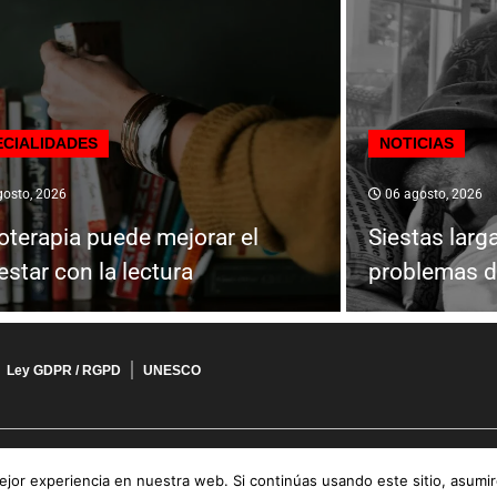
ECIALIDADES
NOTICIAS
osto, 2026
06 agosto, 2026
ioterapia puede mejorar el
Siestas larg
estar con la lectura
problemas d
Ley GDPR / RGPD
UNESCO
jor experiencia en nuestra web. Si continúas usando este sitio, asumi