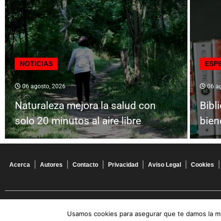
NOTICIAS
ESP
06 agosto, 2026
06 ag
Naturaleza mejora la salud con
Bibl
solo 20 minutos al aire libre
bien
Acerca
Autores
Contacto
Privacidad
Aviso Legal
Cookies
© 2026 Todos los derechos reservados
Usamos cookies para asegurar que te damos la me