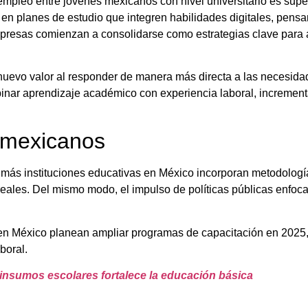
mpleo entre jóvenes mexicanos con nivel universitario es super
en planes de estudio que integren habilidades digitales, pensam
presas comienzan a consolidarse como estrategias clave para ac
n nuevo valor al responder de manera más directa a las necesid
inar aprendizaje académico con experiencia laboral, incremen
s mexicanos
z más instituciones educativas en México incorporan metodolog
s reales. Del mismo modo, el impulso de políticas públicas enfo
en México planean ampliar programas de capacitación en 2025,
boral.
de insumos escolares fortalece la educación básica