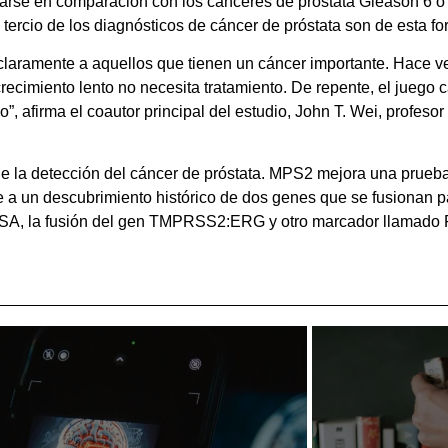
garse en comparación con los cánceres de próstata Gleason 6 o
ercio de los diagnósticos de cáncer de próstata son de esta fo
claramente a aquellos que tienen un cáncer importante. Hace 
recimiento lento no necesita tratamiento. De repente, el jueg
o”, afirma el coautor principal del estudio, John T. Wei, profes
 de la detección del cáncer de próstata. MPS2 mejora una prueba
a un descubrimiento histórico de dos genes que se fusionan pa
el PSA, la fusión del gen TMPRSS2:ERG y otro marcador llamado