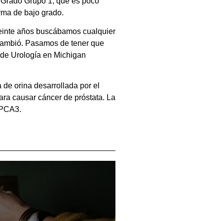
 Grado Grupo 1, que es poco
rma de bajo grado.
veinte años buscábamos cualquier
o cambió. Pasamos de tener que
or de Urología en Michigan
 de orina desarrollada por el
ra causar cáncer de próstata. La
 PCA3.