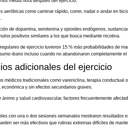
nos media hora después del ejercicio.
es aeróbicas como caminar rápido, correr, nadar o andar en bic
.
ación de dopamina, serotonina y opioides endógenos, sustancia
ulos positivos similares a los que busca mediante nicotina.
 regulares de ejercicio tuvieron 15 % más probabilidades de ma
nsumo diario incluso cuando no abandonaron completamente el ci
os adicionales del ejercicio
os médicos tradicionales como vareniclina, terapia conductual o 
, económica y sin efectos secundarios graves.
e ánimo y salud cardiovascular, factores frecuentemente afectad
bles con una o dos sesiones semanales mostraron resultados es
en ser más efectivos que rutinas extremas difíciles de mante