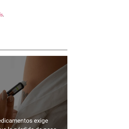
ís
.
edicamentos exige