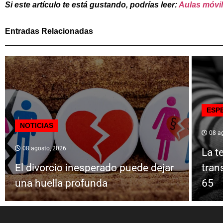
Si este artículo te está gustando, podrías leer:
Aulas móvil
Entradas Relacionadas
ESP
NOTICIAS
08 ag
08 agosto, 2026
La t
El divorcio inesperado puede dejar
tran
una huella profunda
65