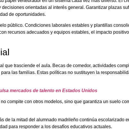
su papel vertebrador en un sistema cada vez más diverso. El cr
y decisiones orientadas al interés general. Garantizar plazas su
aldad de oportunidades.
elo público. Condiciones laborales estables y plantillas conso
on recursos adecuados y equipos estables, el impacto positivo 
ial
al que trasciende el aula. Becas de comedor, actividades comp
a las familias. Estas políticas no sustituyen la responsabilidad
lsa mercados de talento en Estados Unidos
 no compite con otros modelos, sino que garantiza un suelo com
ás de la mitad del alumnado madrileño continúa escolarizado en
idad para responder a los desafíos educativos actuales.