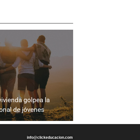
vivienda golpea la
onal de jóvenes
info@clickeducacion.com