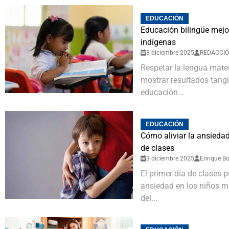
EDUCACIÓN
Educación bilingüe mejo
indígenas
3 diciembre 2025
REDACCI
Respetar la lengua mate
mostrar resultados tang
educación...
EDUCACIÓN
Cómo aliviar la ansiedad
de clases
3 diciembre 2025
Enrique Bo
El primer día de clases 
ansiedad en los niños m
del...