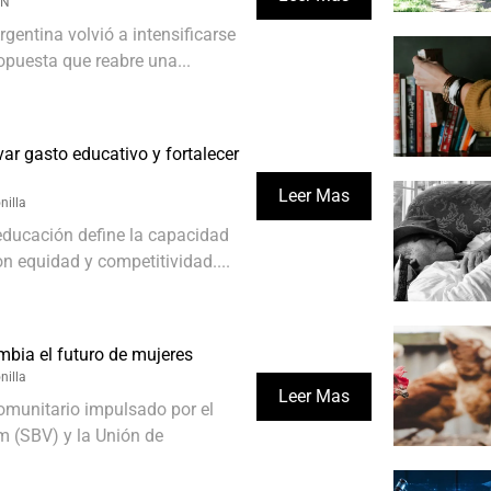
ÓN
rgentina volvió a intensificarse
opuesta que reabre una...
var gasto educativo y fortalecer
Leer Mas
nilla
educación define la capacidad
on equidad y competitividad....
mbia el futuro de mujeres
nilla
Leer Mas
omunitario impulsado por el
m (SBV) y la Unión de