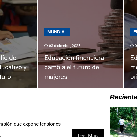
MUNDIAL
E
03 diciembre, 2025
0
fío de
Educación financiera
Ed
ducativo y
cambia el futuro de
me
uturo
mujeres
pr
Recient
usión que expone tensiones
Leer Mas