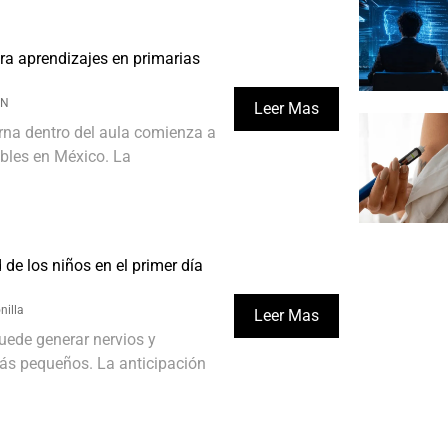
ra aprendizajes en primarias
ÓN
Leer Mas
rna dentro del aula comienza a
ibles en México. La
 de los niños en el primer día
nilla
Leer Mas
puede generar nervios y
ás pequeños. La anticipación