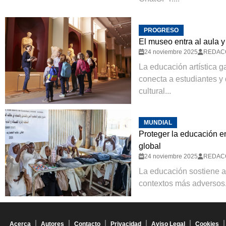
PROGRESO
El museo entra al aula y 
24 noviembre 2025
REDAC
La educación artística 
conecta a estudiantes y
cultural...
MUNDIAL
Proteger la educación en
global
24 noviembre 2025
REDAC
La educación sostiene a
contextos más adversos. 
Acerca
Autores
Contacto
Privacidad
Aviso Legal
Cookies