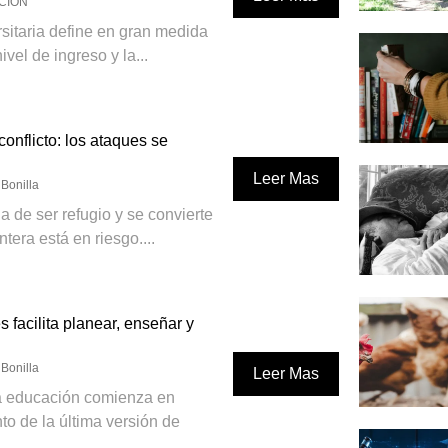
CIÓN
rsitaria define en gran medida
ivel de ingreso y la...
onflicto: los ataques se
Leer Mas
Bonilla
 de ser refugio y se convierte
ntera está en riesgo....
facilita planear, enseñar y
Bonilla
Leer Mas
a educación comienza en
o de la última versión de