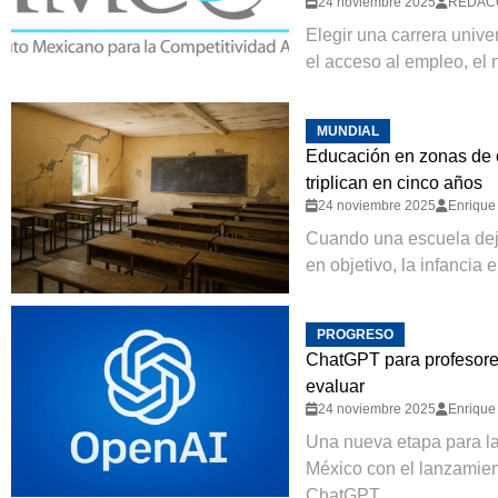
24 noviembre 2025
REDAC
Elegir una carrera unive
el acceso al empleo, el n
MUNDIAL
Educación en zonas de c
triplican en cinco años
24 noviembre 2025
Enrique 
Cuando una escuela deja
en objetivo, la infancia e
PROGRESO
ChatGPT para profesores 
evaluar
24 noviembre 2025
Enrique 
Una nueva etapa para l
México con el lanzamient
ChatGPT....