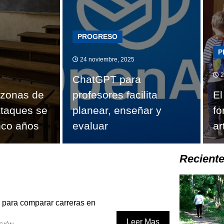
PROGRESO
P
24 noviembre, 2025
2
ChatGPT para
 zonas de
profesores facilita
El
 ataques se
planear, enseñar y
fo
inco años
evaluar
ar
Recient
 para comparar carreras en
Leer Mas