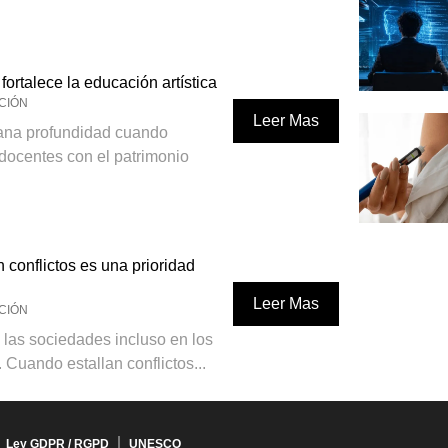
fortalece la educación artística
CIÓN
Leer Mas
gana profundidad cuando
 docentes con el patrimonio
 conflictos es una prioridad
Leer Mas
CIÓN
 las sociedades incluso en los
Cuando estallan conflictos...
Ley GDPR / RGPD
UNESCO