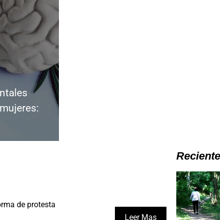
ntales
 mujeres:
Recient
rma de protesta
Leer Mas