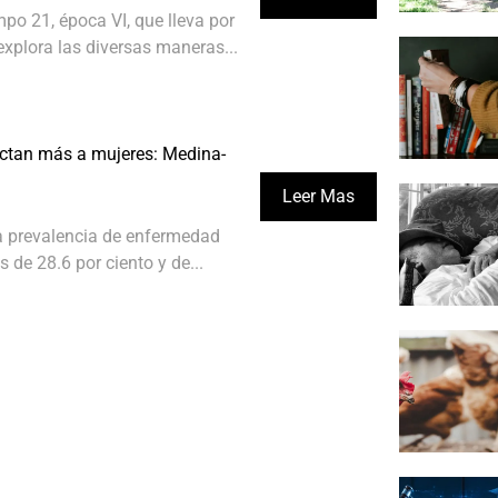
po 21, época VI, que lleva por
xplora las diversas maneras...
ctan más a mujeres: Medina-
Leer Mas
la prevalencia de enfermedad
 de 28.6 por ciento y de...