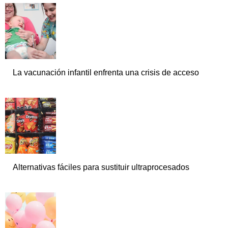
La vacunación infantil enfrenta una crisis de acceso
Alternativas fáciles para sustituir ultraprocesados