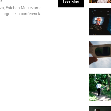
la
Leer Mas
anza, Esteban Moctezuma
o largo de la conferencia