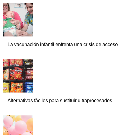
La vacunación infantil enfrenta una crisis de acceso
Alternativas fáciles para sustituir ultraprocesados