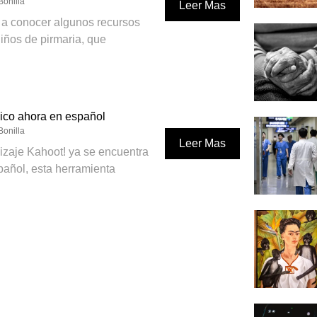
Bonilla
Leer Mas
 a conocer algunos recursos
iños de pirmaria, que
dico ahora en español
Bonilla
Leer Mas
izaje Kahoot! ya se encuentra
pañol, esta herramienta